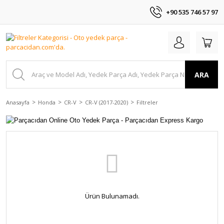
+90 535 746 57 97
ARA
Anasayfa
Honda
CR-V
CR-V (2017-2020)
Filtreler
Ürün Bulunamadı.