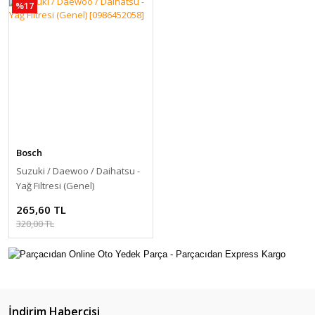
%17
Bosch
Suzuki / Daewoo / Daihatsu -
Yağ Filtresi (Genel)
[0986452058]
265,60 TL
320,00 TL
İndirim Habercisi