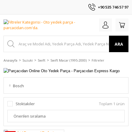
+90 535 746 57 97
ARA
Anasayfa
Suzuki
Swift
Swift Macar (1995-2000)
Filtreler
Bosch
Stoktakiler
Toplam 1 ürün