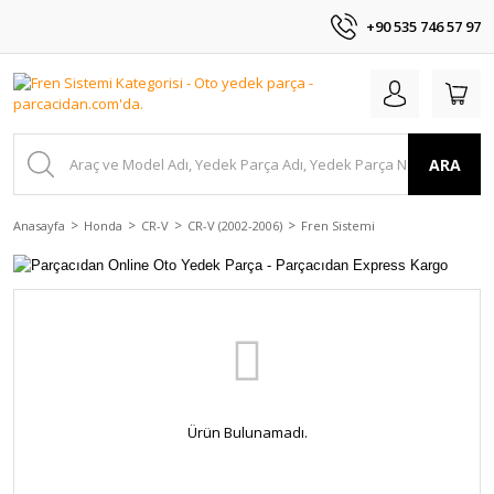
+90 535 746 57 97
ARA
Anasayfa
Honda
CR-V
CR-V (2002-2006)
Fren Sistemi
Ürün Bulunamadı.