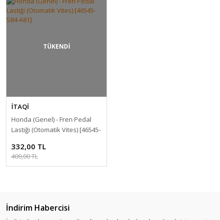
TÜKENDİ
İTAQİ
Honda (Genel) - Fren Pedal
Lastiği (Otomatik Vites) [46545-
S84-A81]
332,00 TL
400,00 TL
İndirim Habercisi