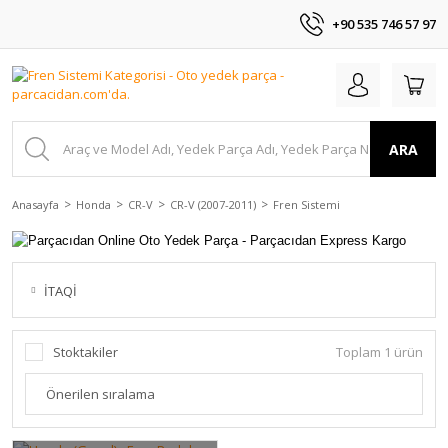
+90 535 746 57 97
ARA
Anasayfa
Honda
CR-V
CR-V (2007-2011)
Fren Sistemi
İTAQİ
Stoktakiler
Toplam 1 ürün