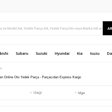
A
bishi
Subaru
Suzuki
Hyundai
Kia
Isuzu
Da
i
İTAQİ
Mga