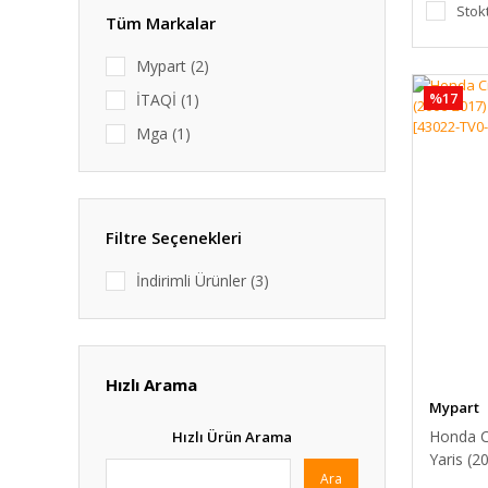
Stok
Tüm Markalar
Mypart (2)
%17
İTAQİ (1)
Mga (1)
Filtre Seçenekleri
İndirimli Ürünler (3)
Hızlı Arama
Mypart
Honda C
Hızlı Ürün Arama
Yaris (2
Ara
Arka Fr