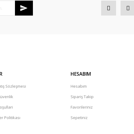
R
HESABIM
tış Sözleşmesi
Hesabım
Güvenlik
Sipariş Takip
oşullari
Favorileriniz
er Politikası
Sepetiniz