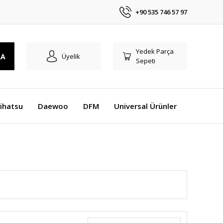
+90 535 746 57 97
Yedek Parça
RA
Üyelik
Sepeti
ihatsu
Daewoo
DFM
Universal Ürünler