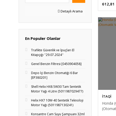
612,81
Detaylı Arama
En Populer Olanlar
Trafikte Güvenlik ve İpuçları El
Kitapçığı ''29.07.2024''
Genel Benzin Filtresi [0450904058]
Depo İçi Benzin Otomatiği 6 Bar
[EP380201]
Shell Helix HX8 5W30 Tam Sentetik
Motor Yağı 4 Litre (5011987029477)
İTAQİ
Helix HX7 10W-40 Sentetik Teknoloji
Honda (G
Motor Yağı (5011987130241)
(Otomat
Konsantre Cam Suyu Şampuanı 32ml