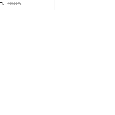
 TL
400,00 TL