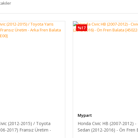
takiler
%17
Mypart
ivic (2012-2015) / Toyota
Honda Civic HB (2007-2012) - 
006-2017) Fransız Üretim -
Sedan (2012-2016) - Ön Fren 
en Balata [43022-TV0-E00]
[45022-SMG-E01]