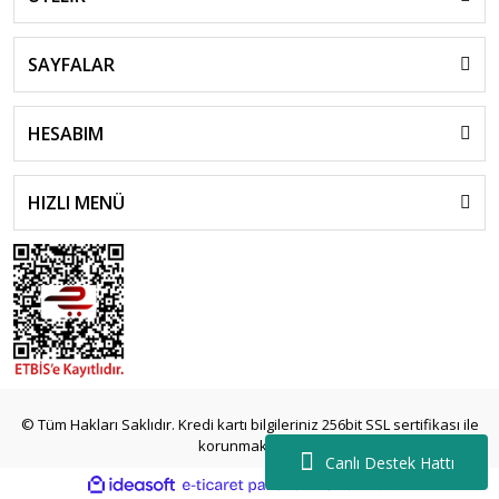
SAYFALAR
HESABIM
HIZLI MENÜ
islami
sohbet
© Tüm Hakları Saklıdır. Kredi kartı bilgileriniz 256bit SSL sertifikası ile
almanya
korunmaktadır.
sohbet
Canlı Destek Hattı
sohbet
ile
ideasoft
e-
siteleri