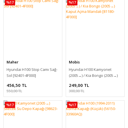
%17
%17
Maher
Mobis
Hyundai H100 Stop Camı Sağ-
Hyundai H100 Kamyonet
Sol [92401-4F000]
(2005 →) / Kia Bongo (2005 →)
Kaput Açma Mandalı [81180-
456,50 TL
249,00 TL
4F000]
550,00 TL
300,00 TL
%17
%17