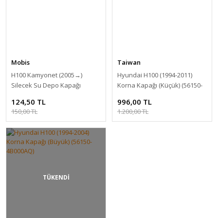
Mobis
Taiwan
H100 Kamyonet (2005 →)
Hyundai H100 (1994-2011)
Silecek Su Depo Kapağı
Korna Kapağı (Küçük) (56150-
[98623-4F000]
33960AQ)
124,50 TL
996,00 TL
150,00 TL
1.200,00 TL
TÜKENDİ