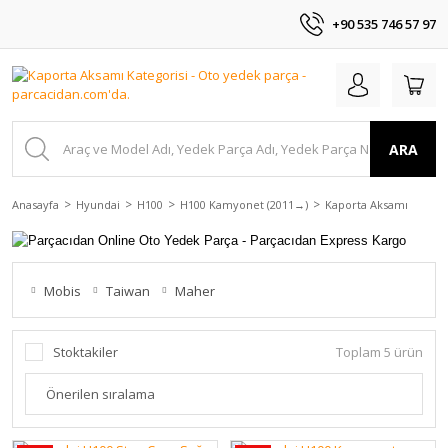
+90 535 746 57 97
ARA
Anasayfa
Hyundai
H100
H100 Kamyonet (2011→)
Kaporta Aksamı
Mobis
Taiwan
Maher
Stoktakiler
Toplam 5 ürün