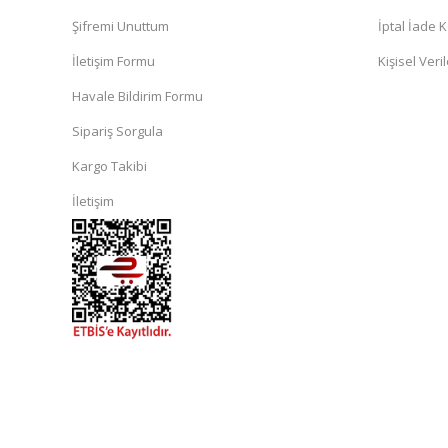
Şifremi Unuttum
İptal İade K
İletişim Formu
Kişisel Veril
Havale Bildirim Formu
Sipariş Sorgula
Kargo Takibi
İletişim
islami
sohbet
almanya
sohbet
sohbet
siteleri