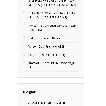
Shell Helix HX8 5W30 Tam Sentetik
Motor Yağı 4 Litre (5011987029477)
Helix HX7 10W-40 Sentetik Teknoloji
Motor Yağı (5011987130241)
Konsantre Cam Suyu Şampuanı 32ml
(6021345)
Elektrik İzolasyon Bandı
Valeo - Dot3 Fren Hidroliği
Ferodo - Dot4 Fren Hidroliği
Kraftvoll - Hidrolik Direksiyon Yağı
(ATF)
Bloglar
Araçların Duman Atmasının