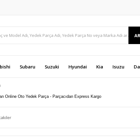
A
bishi
Subaru
Suzuki
Hyundai
Kia
Isuzu
Da
ı
takiler