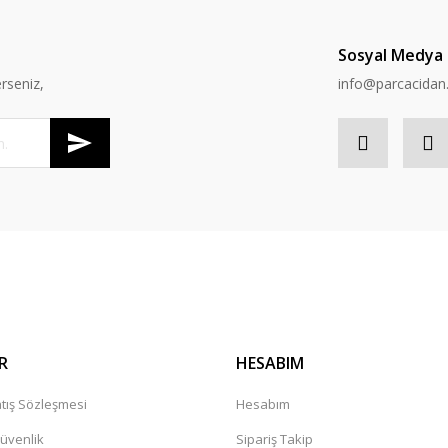
Sosyal Medya
rseniz,
info@parcacida
R
HESABIM
tış Sözleşmesi
Hesabım
Güvenlik
Sipariş Takip