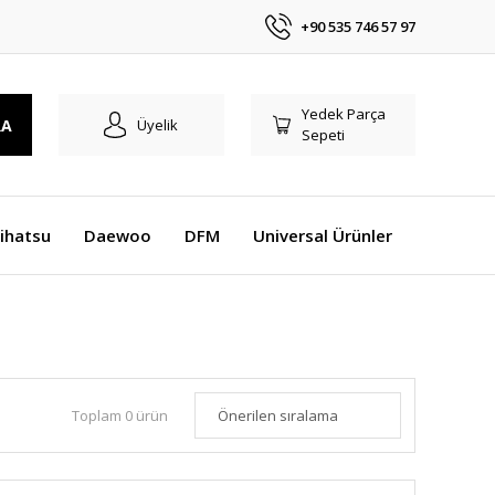
+90 535 746 57 97
Yedek Parça
RA
Üyelik
Sepeti
ihatsu
Daewoo
DFM
Universal Ürünler
Toplam 0 ürün