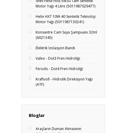
Shell Helix HX8 5W30 Tam Sentetik
Motor Yağı 4 Litre (5011987029477)
Helix HX7 10W-40 Sentetik Teknoloji
Motor Yağı (5011987130241)
Konsantre Cam Suyu Şampuanı 32ml
(6021345)
Elektrik İzolasyon Bandı
Valeo - Dot3 Fren Hidroliği
Ferodo - Dot4 Fren Hidroliği
Kraftvoll - Hidrolik Direksiyon Yağı
(ATF)
Bloglar
Araçların Duman Atmasının