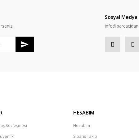
Sosyal Medya
rseniz,
info@parcacida
R
HESABIM
tış Sözleşmesi
Hesabım
Güvenlik
Sipariş Takip