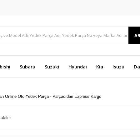
A
bishi
Subaru
Suzuki
Hyundai
Kia
Isuzu
Da
takiler