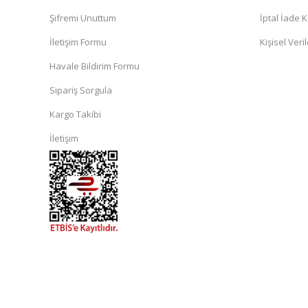
Şifremi Unuttum
İptal İade K
İletişim Formu
Kişisel Veril
Havale Bildirim Formu
Sipariş Sorgula
Kargo Takibi
İletişim
islami
sohbet
almanya
sohbet
sohbet
siteleri