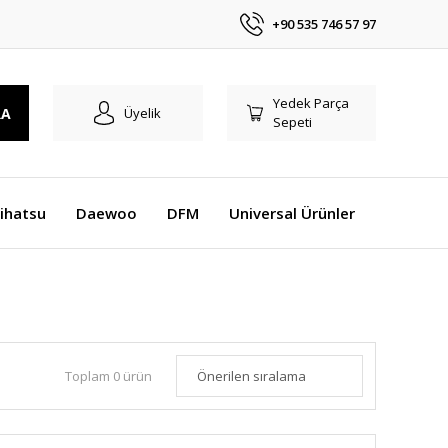
+90 535 746 57 97
Yedek Parça
RA
Üyelik
Sepeti
ihatsu
Daewoo
DFM
Universal Ürünler
Toplam 0 ürün