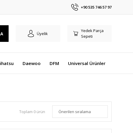
+90 535 746 57 97
Yedek Parça
RA
Üyelik
Sepeti
ihatsu
Daewoo
DFM
Universal Ürünler
Toplam 0 ürün