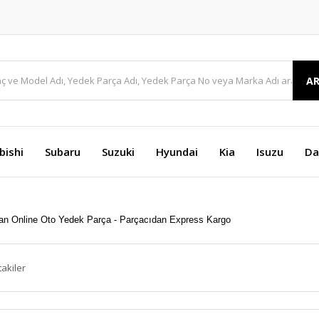
A
bishi
Subaru
Suzuki
Hyundai
Kia
Isuzu
Da
takiler