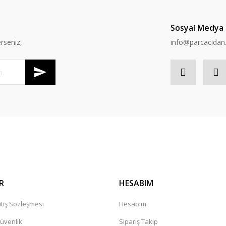
Sosyal Medya
rseniz,
info@parcacida
R
HESABIM
tış Sözleşmesi
Hesabım
Güvenlik
Sipariş Takip