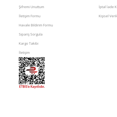
Şifremi Unuttum
İptal İade K
İletişim Formu
Kişisel Veril
Havale Bildirim Formu
Sipariş Sorgula
Kargo Takibi
İletişim
islami
sohbet
almanya
sohbet
sohbet
siteleri