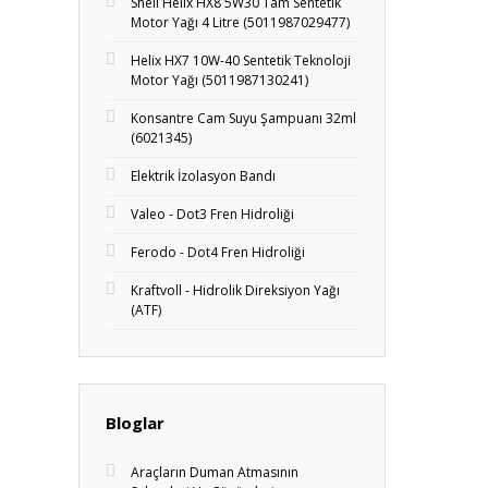
Shell Helix HX8 5W30 Tam Sentetik
Motor Yağı 4 Litre (5011987029477)
Helix HX7 10W-40 Sentetik Teknoloji
Motor Yağı (5011987130241)
Konsantre Cam Suyu Şampuanı 32ml
(6021345)
Elektrik İzolasyon Bandı
Valeo - Dot3 Fren Hidroliği
Ferodo - Dot4 Fren Hidroliği
Kraftvoll - Hidrolik Direksiyon Yağı
(ATF)
Bloglar
Araçların Duman Atmasının