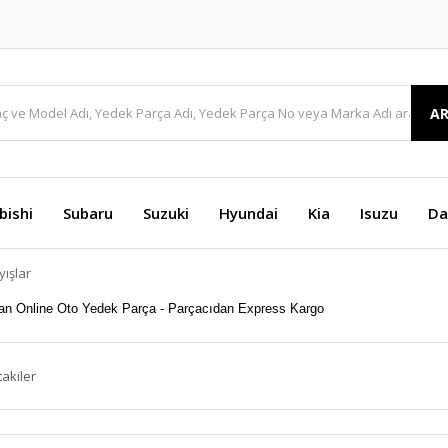
A
bishi
Subaru
Suzuki
Hyundai
Kia
Isuzu
Da
yışlar
takiler