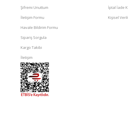
Şifremi Unuttum
İptal İade K
İletişim Formu
Kişisel Veril
Havale Bildirim Formu
Sipariş Sorgula
Kargo Takibi
İletişim
islami
sohbet
almanya
sohbet
sohbet
siteleri