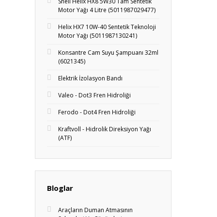
Shell Helix HX8 5W30 Tam Sentetik
Motor Yağı 4 Litre (5011987029477)
Helix HX7 10W-40 Sentetik Teknoloji
Motor Yağı (5011987130241)
Konsantre Cam Suyu Şampuanı 32ml
(6021345)
Elektrik İzolasyon Bandı
Valeo - Dot3 Fren Hidroliği
Ferodo - Dot4 Fren Hidroliği
Kraftvoll - Hidrolik Direksiyon Yağı
(ATF)
Bloglar
Araçların Duman Atmasının