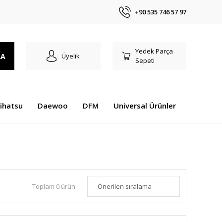
+90 535 746 57 97
Yedek Parça
RA
Üyelik
Sepeti
ihatsu
Daewoo
DFM
Universal Ürünler
Toplam 0 ürün