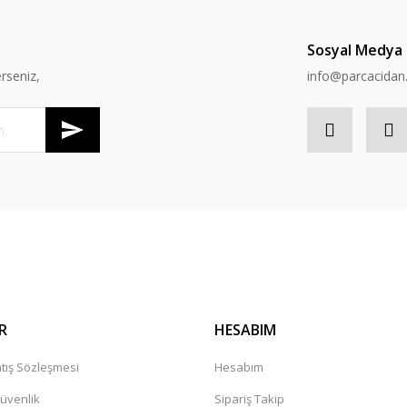
Sosyal Medya
rseniz,
info@parcacida
R
HESABIM
tış Sözleşmesi
Hesabım
Güvenlik
Sipariş Takip