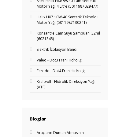
Shell Helix HX8 5W30 Tam Sentetik
Motor Yağı 4 Litre (5011987029477)
Helix HX7 10W-40 Sentetik Teknoloji
Motor Yağı (5011987130241)
Konsantre Cam Suyu Şampuanı 32ml
(6021345)
Elektrik İzolasyon Bandı
Valeo - Dot3 Fren Hidroliği
Ferodo - Dot4 Fren Hidroliği
Kraftvoll - Hidrolik Direksiyon Yağı
(ATF)
Bloglar
Araçların Duman Atmasının