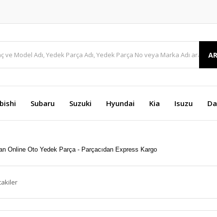
A
bishi
Subaru
Suzuki
Hyundai
Kia
Isuzu
Da
takiler