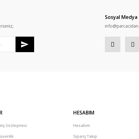
Sosyal Medya
rseniz,
info@parcacida
R
HESABIM
tış Sözleşmesi
Hesabım
Güvenlik
Sipariş Takip