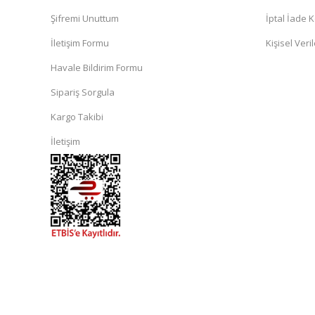
Şifremi Unuttum
İptal İade K
İletişim Formu
Kişisel Veril
Havale Bildirim Formu
Sipariş Sorgula
Kargo Takibi
İletişim
islami
sohbet
almanya
sohbet
sohbet
siteleri