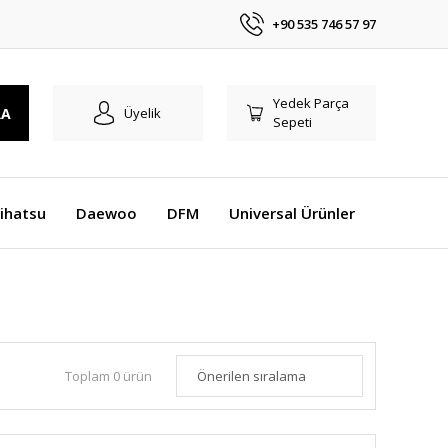
+90 535 746 57 97
Yedek Parça
RA
Üyelik
Sepeti
ihatsu
Daewoo
DFM
Universal Ürünler
Toplam 0 ürün