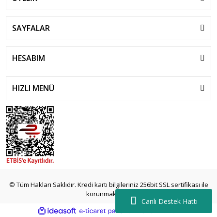
SAYFALAR
HESABIM
HIZLI MENÜ
islami
sohbet
© Tüm Hakları Saklıdır. Kredi kartı bilgileriniz 256bit SSL sertifikası ile
almanya
korunmaktadır.
sohbet
Canlı Destek Hattı
sohbet
ile
ideasoft
e-
siteleri