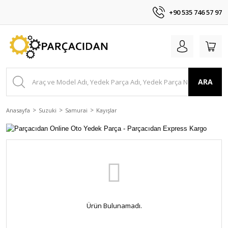
+90 535 746 57 97
ARA
Anasayfa
Suzuki
Samurai
Kayışlar
Ürün Bulunamadı.