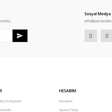
Sosyal Medya
rseniz,
info@parcacida
R
HESABIM
tış Sözleşmesi
Hesabım
Güvenlik
Sipariş Takip