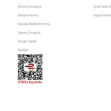
Şifremi Unuttum
İptal İade K
İletişim Formu
Kişisel Veril
Havale Bildirim Formu
Sipariş Sorgula
Kargo Takibi
İletişim
islami
sohbet
almanya
sohbet
sohbet
siteleri