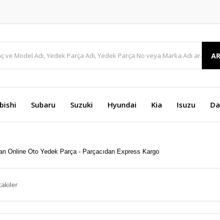
A
bishi
Subaru
Suzuki
Hyundai
Kia
Isuzu
Da
takiler