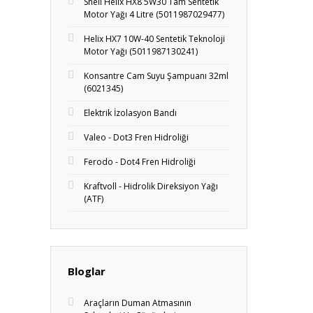
Shell Helix HX8 5W30 Tam Sentetik
Motor Yağı 4 Litre (5011987029477)
Helix HX7 10W-40 Sentetik Teknoloji
Motor Yağı (5011987130241)
Konsantre Cam Suyu Şampuanı 32ml
(6021345)
Elektrik İzolasyon Bandı
Valeo - Dot3 Fren Hidroliği
Ferodo - Dot4 Fren Hidroliği
Kraftvoll - Hidrolik Direksiyon Yağı
(ATF)
Bloglar
Araçların Duman Atmasının