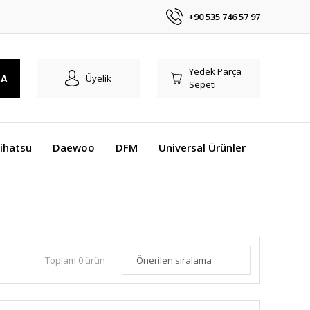
+90 535 746 57 97
Yedek Parça
RA
Üyelik
Sepeti
ihatsu
Daewoo
DFM
Universal Ürünler
Toplam 0 ürün