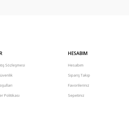
R
HESABIM
tış Sözleşmesi
Hesabım
Güvenlik
Sipariş Takip
oşullari
Favorileriniz
er Politikası
Sepetiniz