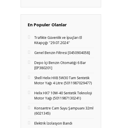
En Populer Olanlar
Trafikte Güvenlik ve İpuçları El
Kitapçığı ''29.07.2024''
Genel Benzin Filtresi [0450904058]
Depo İçi Benzin Otomatiği 6 Bar
[EP380201]
Shell Helix HX8 5W30 Tam Sentetik
Motor Yağı 4 Litre (5011987029477)
Helix HX7 10W-40 Sentetik Teknoloji
Motor Yağı (5011987130241)
Konsantre Cam Suyu Şampuanı 32ml
(6021345)
Elektrik İzolasyon Bandı