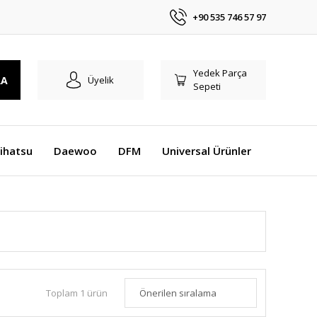
+90 535 746 57 97
Yedek Parça
RA
Üyelik
Sepeti
ihatsu
Daewoo
DFM
Universal Ürünler
Toplam 1 ürün