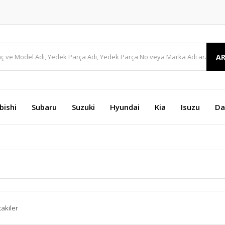
A
bishi
Subaru
Suzuki
Hyundai
Kia
Isuzu
Da
takiler