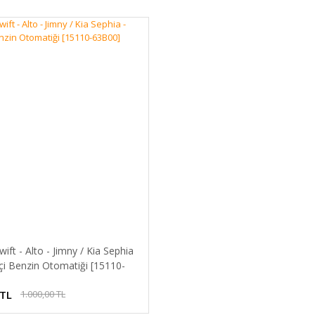
wift - Alto - Jimny / Kia Sephia
çi Benzin Otomatiği [15110-
 TL
1.000,00 TL