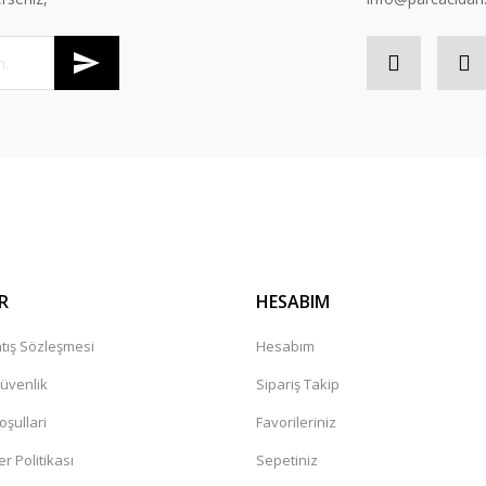
R
HESABIM
tış Sözleşmesi
Hesabım
Güvenlik
Sipariş Takip
oşullari
Favorileriniz
er Politikası
Sepetiniz