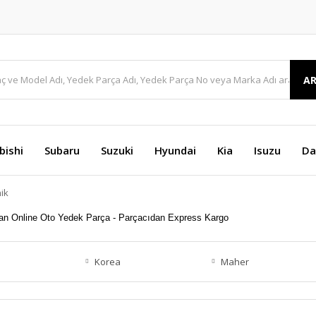
A
bishi
Subaru
Suzuki
Hyundai
Kia
Isuzu
Da
ik
Korea
Maher