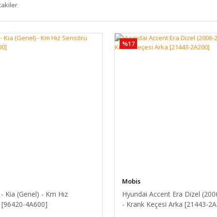
takiler
%17
Mobis
- Kia (Genel) - Km Hız
Hyundai Accent Era Dizel (200
 [96420-4A600]
- Krank Keçesi Arka [21443-2