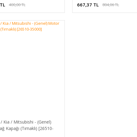
 TL
667,37 TL
400,00 TL
804,06 TL
/ Kia / Mitsubishi - (Genel)
ğ Kapağı (Tırnaklı) [26510-