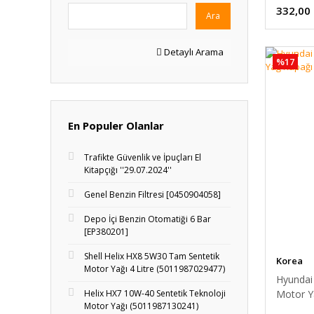
332,00
Ara
Detaylı Arama
%17
En Populer Olanlar
Trafikte Güvenlik ve İpuçları El
Kitapçığı ''29.07.2024''
Genel Benzin Filtresi [0450904058]
Depo İçi Benzin Otomatiği 6 Bar
[EP380201]
Shell Helix HX8 5W30 Tam Sentetik
Korea
Motor Yağı 4 Litre (5011987029477)
Hyundai 
Helix HX7 10W-40 Sentetik Teknoloji
Motor Ya
Motor Yağı (5011987130241)
35000]