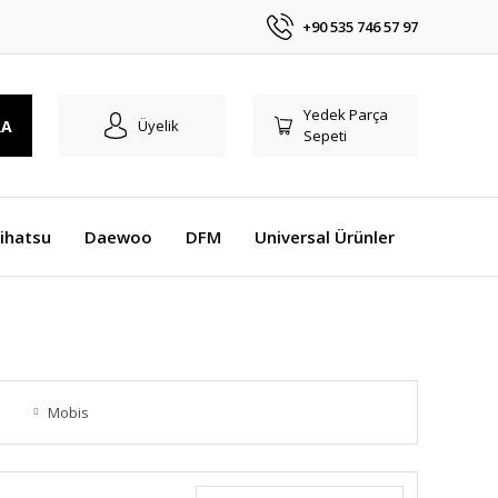
+90 535 746 57 97
Yedek Parça
RA
Üyelik
Sepeti
ihatsu
Daewoo
DFM
Universal Ürünler
Mobis