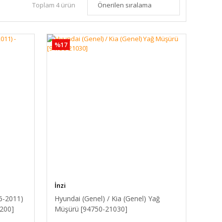
Toplam 4 ürün
%17
İnzi
6-2011)
Hyundai (Genel) / Kia (Genel) Yağ
A200]
Müşürü [94750-21030]