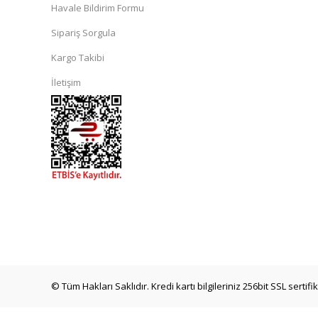
Havale Bildirim Formu
Sipariş Sorgula
Kargo Takibi
İletişim
islami
sohbet
almanya
sohbet
sohbet
siteleri
mobil
sohbet
© Tüm Hakları Saklıdır. Kredi kartı bilgileriniz 256bit SSL sertif
mekan
bizim