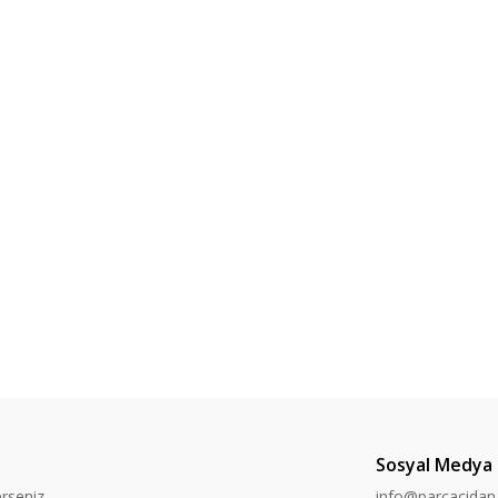
Sosyal Medya
rseniz,
info@parcacida