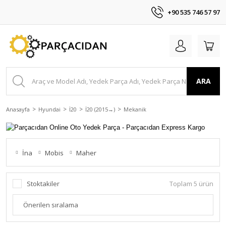
+90 535 746 57 97
ARA
Anasayfa
Hyundai
İ20
İ20 (2015 →)
Mekanik
İna
Mobis
Maher
Stoktakiler
Toplam 5 ürün