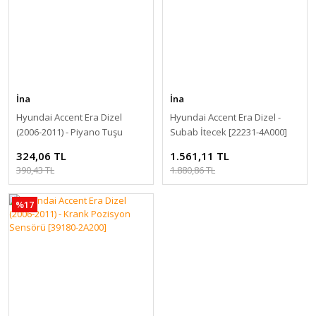
İna
İna
Hyundai Accent Era Dizel
Hyundai Accent Era Dizel -
(2006-2011) - Piyano Tuşu
Subab İtecek [22231-4A000]
[24170-2A100]
324,06 TL
1.561,11 TL
390,43 TL
1.880,86 TL
%17