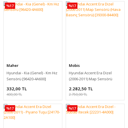
%17
%17
Maher
Mobis
Hyundai - Kia (Genel) - Km Hız
Hyundai Accent Era Dizel
Sensörü [96420-4A600]
(2006-2011) Map Sensörü
(Hava Basınç Sensörü) [39300-
332,00 TL
2.282,50 TL
84400]
400,00 TL
2.750,00 TL
%17
%17