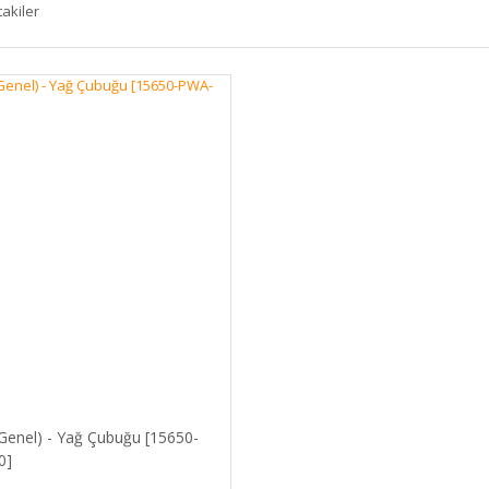
takiler
Genel) - Yağ Çubuğu [15650-
0]