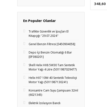
348,60
En Populer Olanlar
Trafikte Güvenlik ve İpuçları El
Kitapçığı ''29.07.2024''
Genel Benzin Filtresi [0450904058]
Depo İçi Benzin Otomatiği 6 Bar
[EP380201]
Shell Helix HX8 5W30 Tam Sentetik
Motor Yağı 4 Litre (5011987029477)
Helix HX7 10W-40 Sentetik Teknoloji
Motor Yağı (5011987130241)
Konsantre Cam Suyu Şampuanı 32ml
(6021345)
Elektrik İzolasyon Bandı