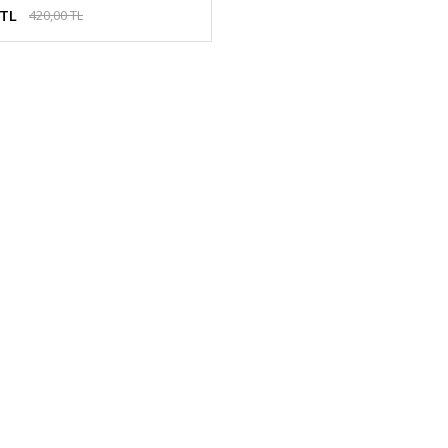
 TL
420,00 TL