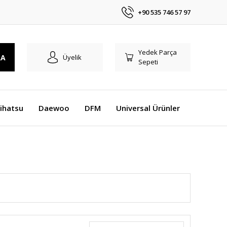
+90 535 746 57 97
Yedek Parça
RA
Üyelik
Sepeti
ihatsu
Daewoo
DFM
Universal Ürünler