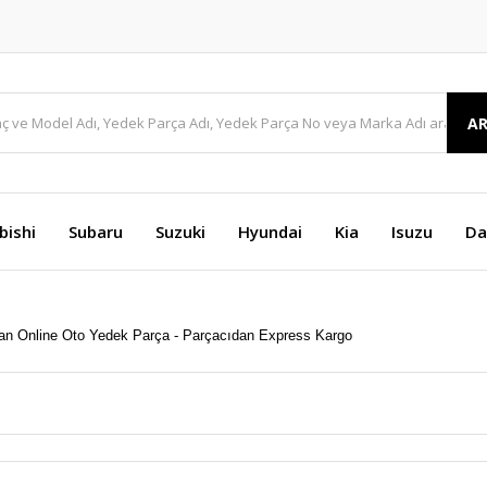
A
bishi
Subaru
Suzuki
Hyundai
Kia
Isuzu
Da