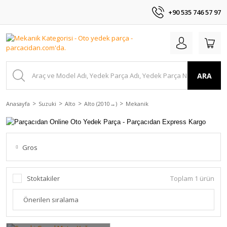
+90 535 746 57 97
ARA
Anasayfa
Suzuki
Alto
Alto (2010 →)
Mekanik
Gros
Stoktakiler
Toplam 1 ürün