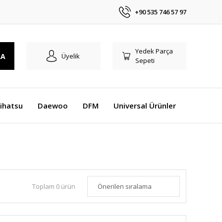
+90 535 746 57 97
Yedek Parça
RA
Üyelik
Sepeti
ihatsu
Daewoo
DFM
Universal Ürünler
Toplam 0 ürün