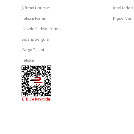
Şifremi Unuttum
İptal İade K
İletişim Formu
Kişisel Veril
Havale Bildirim Formu
Sipariş Sorgula
Kargo Takibi
İletişim
islami
sohbet
almanya
sohbet
sohbet
siteleri