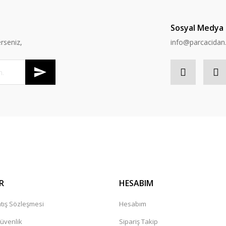
Sosyal Medya
rseniz,
info@parcacida
R
HESABIM
tış Sözleşmesi
Hesabım
Güvenlik
Sipariş Takip