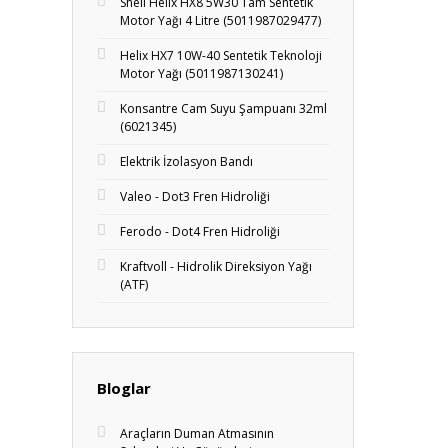
Shell Helix HX8 5W30 Tam Sentetik
Motor Yağı 4 Litre (5011987029477)
Helix HX7 10W-40 Sentetik Teknoloji
Motor Yağı (5011987130241)
Konsantre Cam Suyu Şampuanı 32ml
(6021345)
Elektrik İzolasyon Bandı
Valeo - Dot3 Fren Hidroliği
Ferodo - Dot4 Fren Hidroliği
Kraftvoll - Hidrolik Direksiyon Yağı
(ATF)
Bloglar
Araçların Duman Atmasının