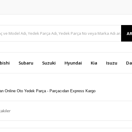
A
bishi
Subaru
Suzuki
Hyundai
Kia
Isuzu
Da
takiler