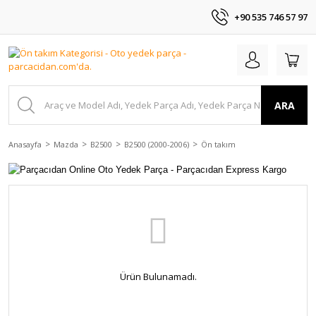
+90 535 746 57 97
ARA
Anasayfa
Mazda
B2500
B2500 (2000-2006)
Ön takım
Ürün Bulunamadı.