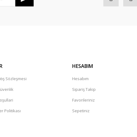
R
HESABIM
tış Sözleşmesi
Hesabım
Güvenlik
Sipariş Takip
oşullari
Favorileriniz
er Politikası
Sepetiniz