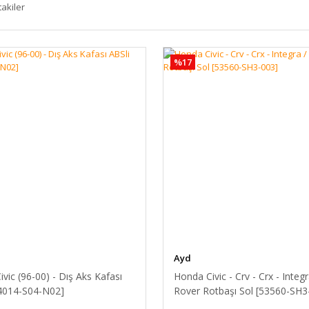
takiler
%17
Ayd
vic (96-00) - Dış Aks Kafası
Honda Civic - Crv - Crx - Integr
44014-S04-N02]
Rover Rotbaşı Sol [53560-SH3