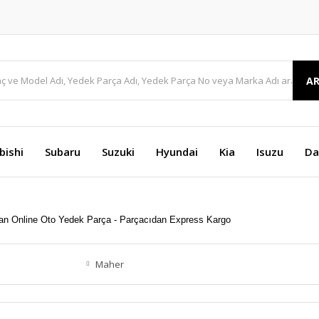
A
bishi
Subaru
Suzuki
Hyundai
Kia
Isuzu
Da
Maher