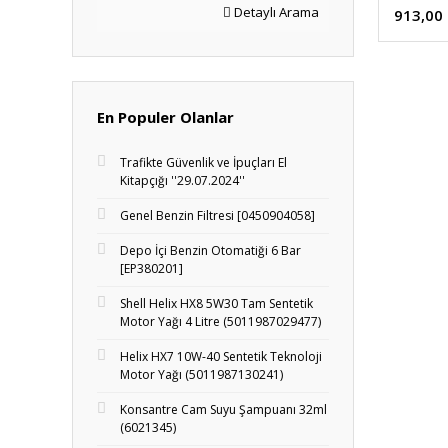
Detaylı Arama
913,00
En Populer Olanlar
Trafikte Güvenlik ve İpuçları El
Kitapçığı ''29.07.2024''
Genel Benzin Filtresi [0450904058]
Depo İçi Benzin Otomatiği 6 Bar
[EP380201]
Shell Helix HX8 5W30 Tam Sentetik
Motor Yağı 4 Litre (5011987029477)
Helix HX7 10W-40 Sentetik Teknoloji
Motor Yağı (5011987130241)
Konsantre Cam Suyu Şampuanı 32ml
(6021345)