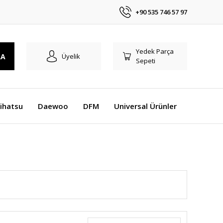
+90 535 746 57 97
Yedek Parça
RA
Üyelik
Sepeti
ihatsu
Daewoo
DFM
Universal Ürünler