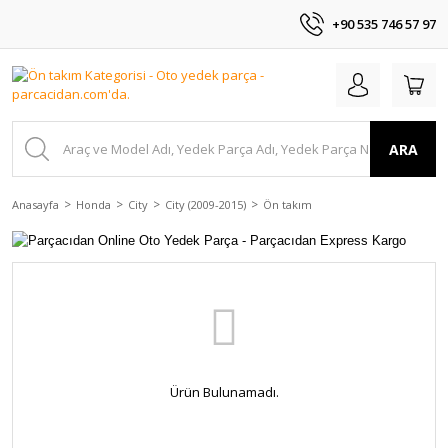
+90 535 746 57 97
ARA
Anasayfa
Honda
City
City (2009-2015)
Ön takım
Ürün Bulunamadı.