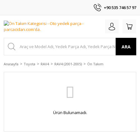
+90 535 746 57 97
ARA
Anasayfa
Toyota
RAV4
RAV4 (2001-2005)
Ön Takım
Ürün Bulunamadı.