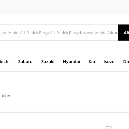
A
bishi
Subaru
Suzuki
Hyundai
Kia
Isuzu
Da
takiler