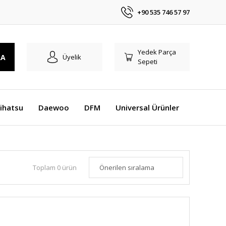
+90 535 746 57 97
Yedek Parça
RA
Üyelik
Sepeti
ihatsu
Daewoo
DFM
Universal Ürünler
Toplam 0 ürün