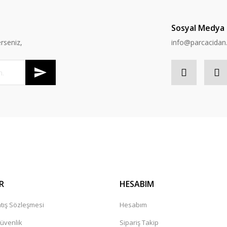
Sosyal Medya
rseniz,
info@parcacida
R
HESABIM
tış Sözleşmesi
Hesabım
Güvenlik
Sipariş Takip