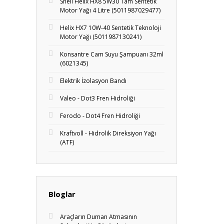
Shell Helix HX8 5W30 Tam Sentetik
Motor Yağı 4 Litre (5011987029477)
Helix HX7 10W-40 Sentetik Teknoloji
Motor Yağı (5011987130241)
Konsantre Cam Suyu Şampuanı 32ml
(6021345)
Elektrik İzolasyon Bandı
Valeo - Dot3 Fren Hidroliği
Ferodo - Dot4 Fren Hidroliği
Kraftvoll - Hidrolik Direksiyon Yağı
(ATF)
Bloglar
Araçların Duman Atmasının