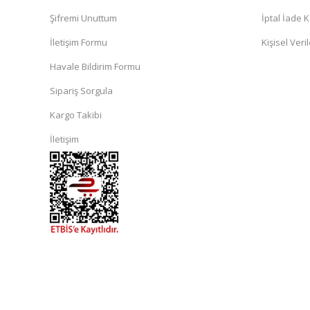
Şifremi Unuttum
İptal İade K
İletişim Formu
Kişisel Veril
Havale Bildirim Formu
Sipariş Sorgula
Kargo Takibi
İletişim
islami
sohbet
almanya
sohbet
sohbet
siteleri