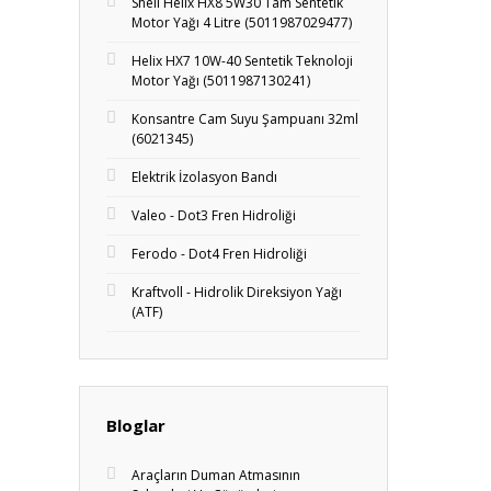
Shell Helix HX8 5W30 Tam Sentetik
Motor Yağı 4 Litre (5011987029477)
Helix HX7 10W-40 Sentetik Teknoloji
Motor Yağı (5011987130241)
Konsantre Cam Suyu Şampuanı 32ml
(6021345)
Elektrik İzolasyon Bandı
Valeo - Dot3 Fren Hidroliği
Ferodo - Dot4 Fren Hidroliği
Kraftvoll - Hidrolik Direksiyon Yağı
(ATF)
Bloglar
Araçların Duman Atmasının