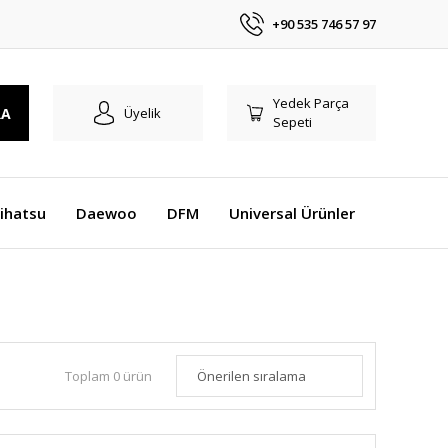
+90 535 746 57 97
Yedek Parça
RA
Üyelik
Sepeti
ihatsu
Daewoo
DFM
Universal Ürünler
Toplam 0 ürün