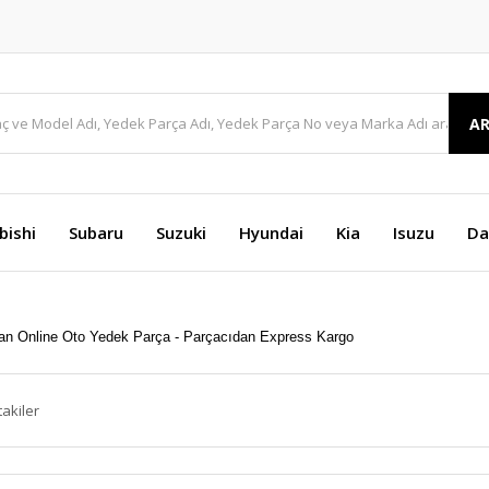
A
bishi
Subaru
Suzuki
Hyundai
Kia
Isuzu
Da
takiler