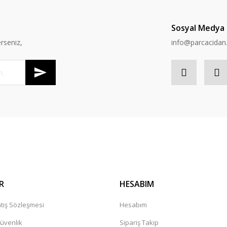
Sosyal Medya
rseniz,
info@parcacida
R
HESABIM
tış Sözleşmesi
Hesabım
Güvenlik
Sipariş Takip