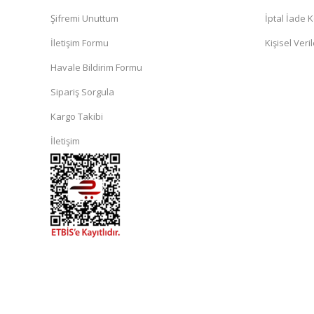
Şifremi Unuttum
İptal İade K
İletişim Formu
Kişisel Veril
Havale Bildirim Formu
Sipariş Sorgula
Kargo Takibi
İletişim
islami
sohbet
almanya
sohbet
sohbet
siteleri