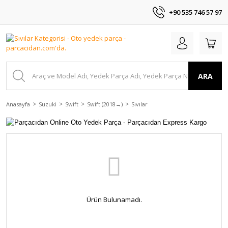
+90 535 746 57 97
ARA
Anasayfa
Suzuki
Swift
Swift (2018 →)
Sıvılar
Ürün Bulunamadı.