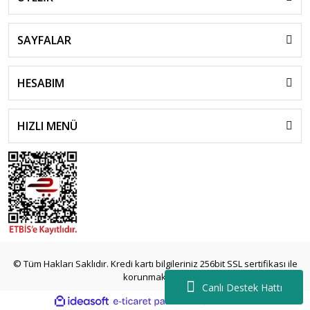
Capital
Santa-Fe
Bayon
SAYFALAR
Kona
HESABIM
S-Coupe
Starex
HIZLI MENÜ
H1
H350
islami
sohbet
© Tüm Hakları Saklıdır. Kredi kartı bilgileriniz 256bit SSL sertifikası ile
almanya
korunmaktadır.
sohbet
Canlı Destek Hattı
sohbet
ile
ideasoft
e-
siteleri