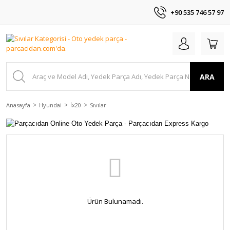
+90 535 746 57 97
ARA
Anasayfa
Hyundai
İx20
Sıvılar
Ürün Bulunamadı.