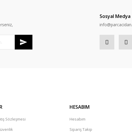
Sosyal Medya
rseniz,
info@parcacida
R
HESABIM
tış Sözleşmesi
Hesabım
Güvenlik
Sipariş Takip