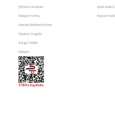
Şifremi Unuttum
İptal İade K
İletişim Formu
Kişisel Veril
Havale Bildirim Formu
Sipariş Sorgula
Kargo Takibi
İletişim
islami
sohbet
almanya
sohbet
sohbet
siteleri