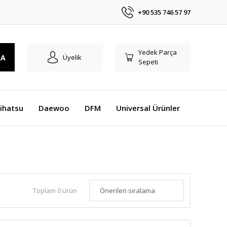
+90 535 746 57 97
Yedek Parça
RA
Üyelik
Sepeti
ihatsu
Daewoo
DFM
Universal Ürünler
Toplam 0 ürün