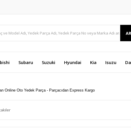
A
bishi
Subaru
Suzuki
Hyundai
Kia
Isuzu
Da
takiler