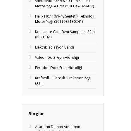
Shell Helix HX8 5W30 Tam Sentetik
Motor Yağı 4 Litre (5011987029477)
Helix HX7 10W-40 Sentetik Teknoloji
Motor Yağı (5011987130241)
Konsantre Cam Suyu Şampuanı 32ml
(6021345)
Elektrik İzolasyon Bandı
Valeo - Dot3 Fren Hidroliği
Ferodo - Dot4 Fren Hidroliği
Kraftvoll - Hidrolik Direksiyon Yağı
(ATF)
Bloglar
Araçların Duman Atmasının