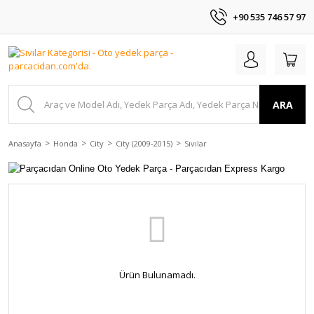
+90 535 746 57 97
ARA
Anasayfa
Honda
City
City (2009-2015)
Sıvılar
Ürün Bulunamadı.