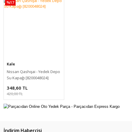
%17
Kale
Nissan Qashqai - Yedek Depo
Su Kapağı [8200048024]
348,60 TL
420,00 TL
İndirim Habercisi