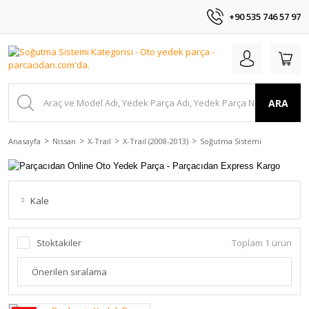
+90 535 746 57 97
ARA
Anasayfa
Nissan
X-Trail
X-Trail (2008-2013)
Soğutma Sistemi
Kale
Stoktakiler
Toplam 1 ürün