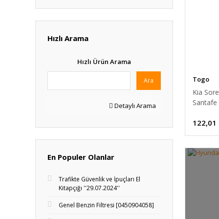
Hızlı Arama
Hızlı Ürün Arama
Togo
Ara
Kia Sor
Santafe 
Detaylı Arama
[97133-
122,01
En Populer Olanlar
Trafikte Güvenlik ve İpuçları El
Kitapçığı ''29.07.2024''
Genel Benzin Filtresi [0450904058]