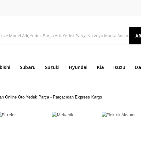
A
bishi
Subaru
Suzuki
Hyundai
Kia
Isuzu
Da