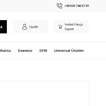
+90 535 746 57 97
Yedek Parça
RA
Üyelik
Sepeti
ihatsu
Daewoo
DFM
Universal Ürünler