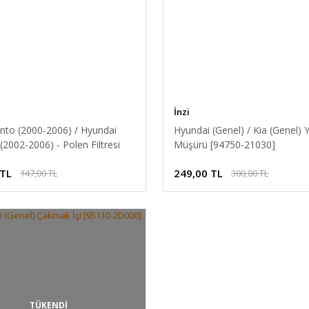
İnzi
ento (2000-2006) / Hyundai
Hyundai (Genel) / Kia (Genel) 
(2002-2006) - Polen Filtresi
Müşürü [94750-21030]
2B010]
 TL
249,00 TL
147,00 TL
300,00 TL
TÜKENDİ