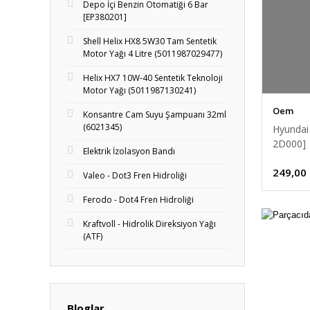
Depo İçi Benzin Otomatiği 6 Bar
[EP380201]
Shell Helix HX8 5W30 Tam Sentetik
Motor Yağı 4 Litre (5011987029477)
Helix HX7 10W-40 Sentetik Teknoloji
Motor Yağı (5011987130241)
Oem
Konsantre Cam Suyu Şampuanı 32ml
(6021345)
Hyundai 
2D000]
Elektrik İzolasyon Bandı
249,00
Valeo - Dot3 Fren Hidroliği
Ferodo - Dot4 Fren Hidroliği
Kraftvoll - Hidrolik Direksiyon Yağı
(ATF)
Bloglar