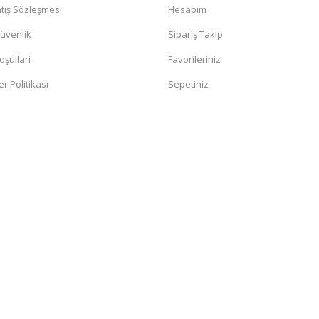
tış Sözleşmesi
Hesabım
Güvenlik
Sipariş Takip
oşullari
Favorileriniz
er Politikası
Sepetiniz