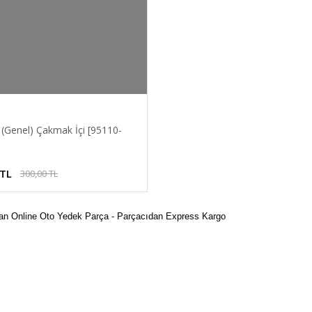
(Genel) Çakmak İçi [95110-
 TL
300,00 TL