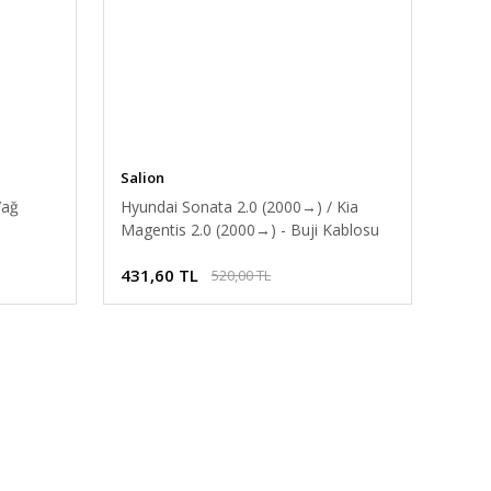
Salion
Yağ
Hyundai Sonata 2.0 (2000 →) / Kia
Magentis 2.0 (2000 →) - Buji Kablosu
[27501-38B00]
431,60 TL
520,00 TL