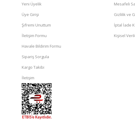
Yeni Üyelik
Mesafeli Sa
Üye Girişi
Gizlilik ve 
Şifremi Unuttum
İptal İade K
İletişim Formu
Kişisel Veril
Havale Bildirim Formu
Sipariş Sorgula
Kargo Takibi
İletişim
islami
sohbet
almanya