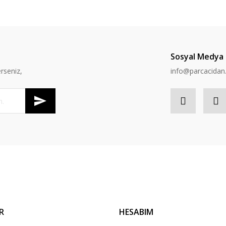
Sosyal Medya
rseniz,
info@parcacida
R
HESABIM