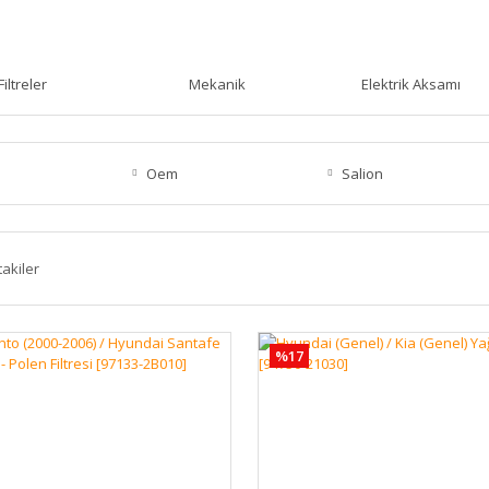
Filtreler
Mekanik
Elektrik Aksamı
Oem
Salion
takiler
%17