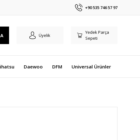
+90 535 746 57 97
Yedek Parça
RA
Üyelik
Sepeti
ihatsu
Daewoo
DFM
Universal Ürünler