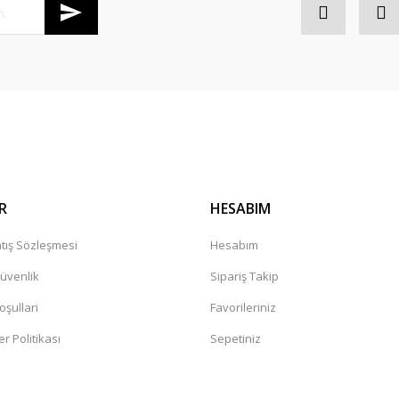
R
HESABIM
tış Sözleşmesi
Hesabım
Güvenlik
Sipariş Takip
oşullari
Favorileriniz
er Politikası
Sepetiniz