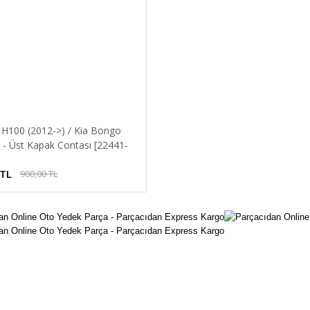
 H100 (2012->) / Kia Bongo
 - Üst Kapak Contası [22441-
 TL
900,00 TL