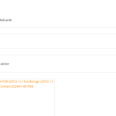
Mekanik
takiler