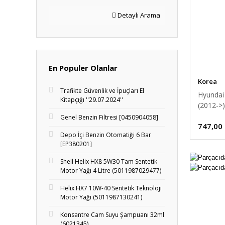
Detaylı Arama
En Populer Olanlar
Korea
Trafikte Güvenlik ve İpuçları El
Hyundai
Kitapçığı ''29.07.2024''
(2012->)
4A700]
Genel Benzin Filtresi [0450904058]
747,00
Depo İçi Benzin Otomatiği 6 Bar
[EP380201]
Shell Helix HX8 5W30 Tam Sentetik
Motor Yağı 4 Litre (5011987029477)
Helix HX7 10W-40 Sentetik Teknoloji
Motor Yağı (5011987130241)
Konsantre Cam Suyu Şampuanı 32ml
(6021345)