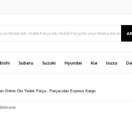
A
bishi
Subaru
Suzuki
Hyundai
Kia
Isuzu
Da