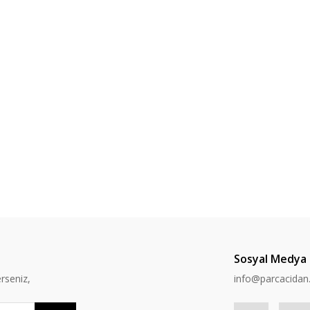
Sosyal Medya
rseniz,
info@parcacida