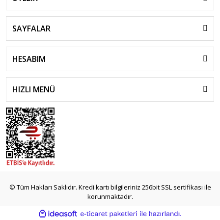
Capital
Santa-Fe
Bayon
SAYFALAR
Kona
HESABIM
S-Coupe
Starex
HIZLI MENÜ
H1
H350
islami
sohbet
© Tüm Hakları Saklıdır. Kredi kartı bilgileriniz 256bit SSL sertifikası ile
almanya
korunmaktadır.
sohbet
sohbet
ile
ideasoft
e-
siteleri