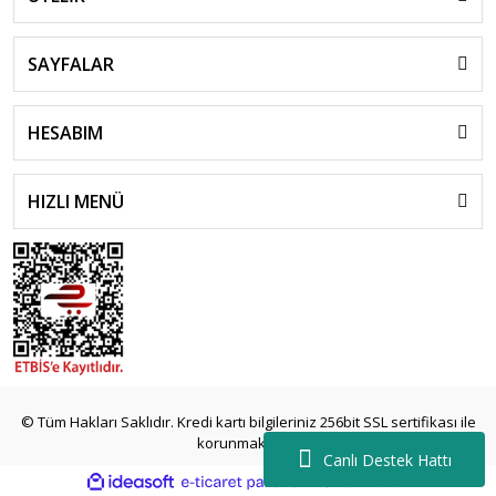
SAYFALAR
HESABIM
HIZLI MENÜ
islami
sohbet
© Tüm Hakları Saklıdır. Kredi kartı bilgileriniz 256bit SSL sertifikası ile
almanya
korunmaktadır.
sohbet
Canlı Destek Hattı
sohbet
ile
ideasoft
e-
siteleri