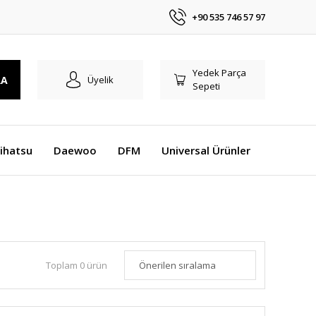
+90 535 746 57 97
Yedek Parça
RA
Üyelik
Sepeti
ihatsu
Daewoo
DFM
Universal Ürünler
Toplam 0 ürün