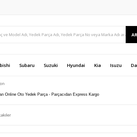
A
bishi
Subaru
Suzuki
Hyundai
Kia
Isuzu
Da
yon
takiler