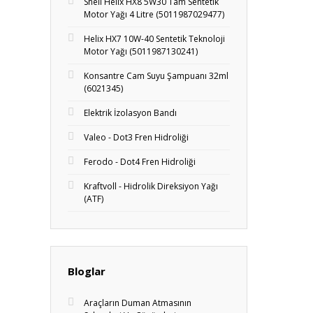
Shell Helix HX8 5W30 Tam Sentetik
Motor Yağı 4 Litre (5011987029477)
Helix HX7 10W-40 Sentetik Teknoloji
Motor Yağı (5011987130241)
Konsantre Cam Suyu Şampuanı 32ml
(6021345)
Elektrik İzolasyon Bandı
Valeo - Dot3 Fren Hidroliği
Ferodo - Dot4 Fren Hidroliği
Kraftvoll - Hidrolik Direksiyon Yağı
(ATF)
Bloglar
Araçların Duman Atmasının