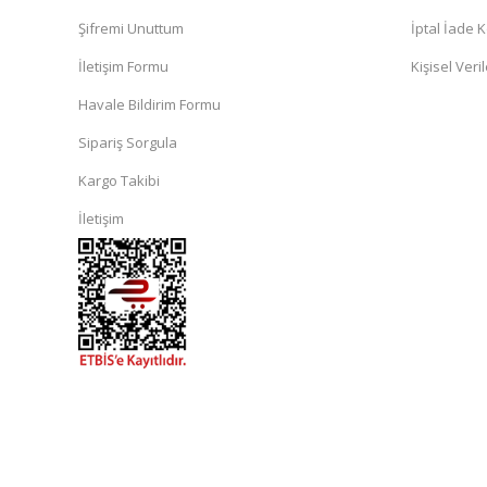
Şifremi Unuttum
İptal İade K
İletişim Formu
Kişisel Veril
Havale Bildirim Formu
Sipariş Sorgula
Kargo Takibi
İletişim
islami
sohbet
almanya
sohbet
sohbet
siteleri