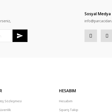
Sosyal Medya
rseniz,
info@parcacida
R
HESABIM
tış Sözleşmesi
Hesabım
Güvenlik
Sipariş Takip