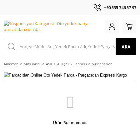
+90 535 746 57 97
ARA
Anasayfa
Mitsubishi
ASX
ASX (2012 Sonrası)
Süspansiyon
Ürün Bulunamadı.