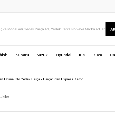
A
bishi
Subaru
Suzuki
Hyundai
Kia
Isuzu
Da
takiler