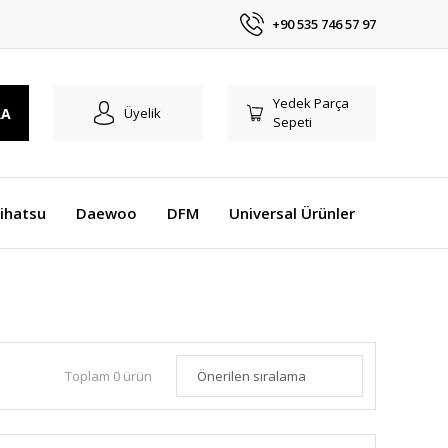
+90 535 746 57 97
Yedek Parça
RA
Üyelik
Sepeti
ihatsu
Daewoo
DFM
Universal Ürünler
Toplam 0 ürün