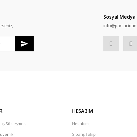
Sosyal Medya
rseniz,
info@parcacida
R
HESABIM
tış Sözleşmesi
Hesabım
Güvenlik
Sipariş Takip