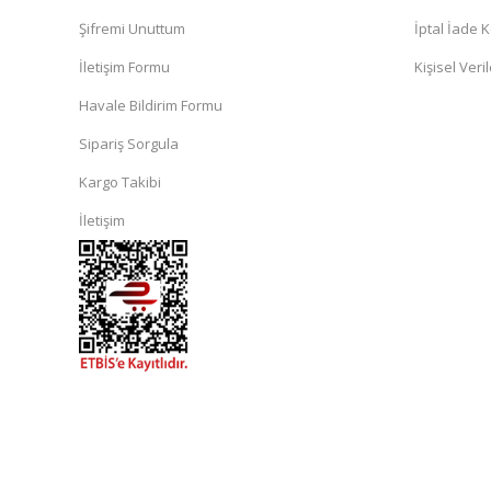
Şifremi Unuttum
İptal İade K
İletişim Formu
Kişisel Veril
Havale Bildirim Formu
Sipariş Sorgula
Kargo Takibi
İletişim
islami
sohbet
almanya
sohbet
sohbet
siteleri