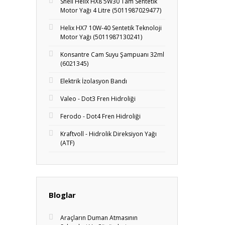
Shell Helix HX8 5W30 Tam Sentetik
Motor Yağı 4 Litre (5011987029477)
Helix HX7 10W-40 Sentetik Teknoloji
Motor Yağı (5011987130241)
Konsantre Cam Suyu Şampuanı 32ml
(6021345)
Elektrik İzolasyon Bandı
Valeo - Dot3 Fren Hidroliği
Ferodo - Dot4 Fren Hidroliği
Kraftvoll - Hidrolik Direksiyon Yağı
(ATF)
Bloglar
Araçların Duman Atmasının