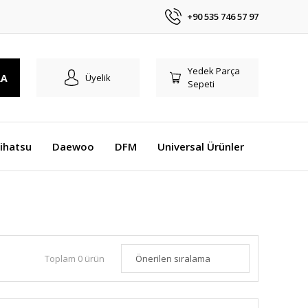
+90 535 746 57 97
Yedek Parça
RA
Üyelik
Sepeti
ihatsu
Daewoo
DFM
Universal Ürünler
Toplam 0 ürün