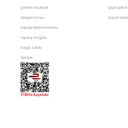
Şifremi Unuttum
İptal İade K
İletişim Formu
Kişisel Veril
Havale Bildirim Formu
Sipariş Sorgula
Kargo Takibi
İletişim
islami
sohbet
almanya
sohbet
sohbet
siteleri