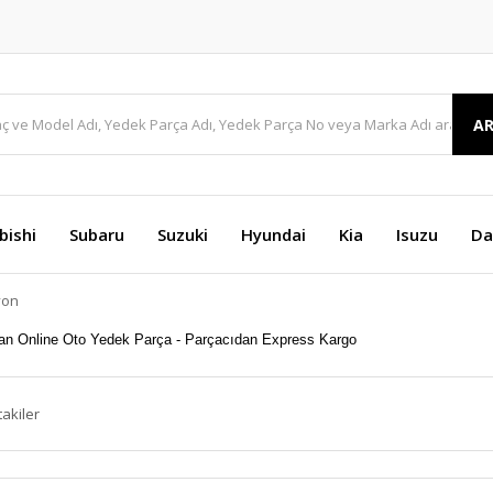
A
bishi
Subaru
Suzuki
Hyundai
Kia
Isuzu
Da
yon
takiler