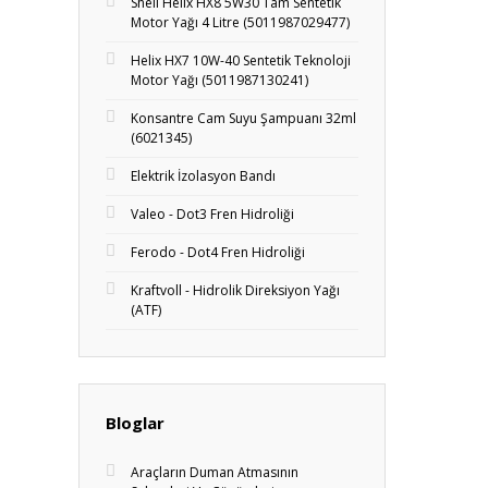
Shell Helix HX8 5W30 Tam Sentetik
Motor Yağı 4 Litre (5011987029477)
Helix HX7 10W-40 Sentetik Teknoloji
Motor Yağı (5011987130241)
Konsantre Cam Suyu Şampuanı 32ml
(6021345)
Elektrik İzolasyon Bandı
Valeo - Dot3 Fren Hidroliği
Ferodo - Dot4 Fren Hidroliği
Kraftvoll - Hidrolik Direksiyon Yağı
(ATF)
Bloglar
Araçların Duman Atmasının