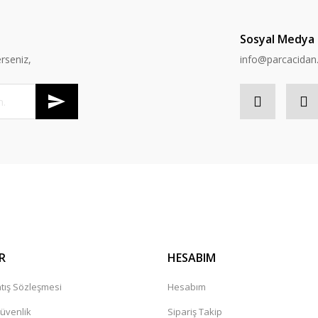
Sosyal Medya
rseniz,
info@parcacida
R
HESABIM
tış Sözleşmesi
Hesabım
Güvenlik
Sipariş Takip