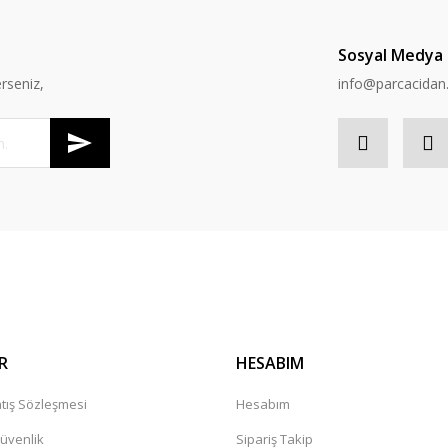
Sosyal Medya
rseniz,
info@parcacida
R
HESABIM
tış Sözleşmesi
Hesabım
Güvenlik
Sipariş Takip