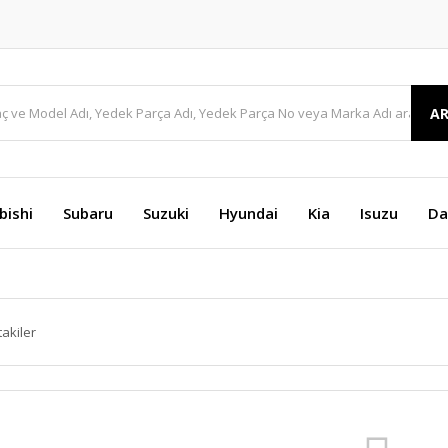
A
bishi
Subaru
Suzuki
Hyundai
Kia
Isuzu
Da
takiler