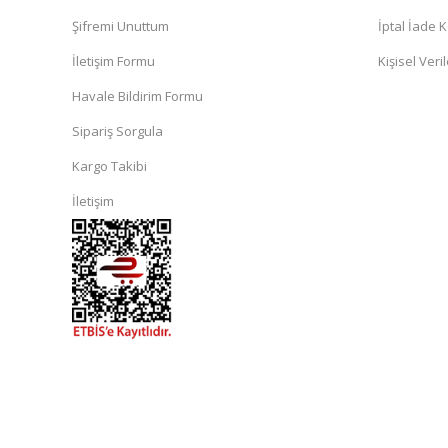
Şifremi Unuttum
İptal İade K
İletişim Formu
Kişisel Veril
Havale Bildirim Formu
Sipariş Sorgula
Kargo Takibi
İletişim
islami
sohbet
almanya
sohbet
sohbet
siteleri