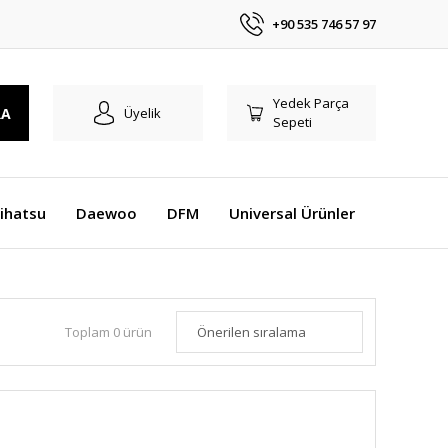
+90 535 746 57 97
Yedek Parça
RA
Üyelik
Sepeti
ihatsu
Daewoo
DFM
Universal Ürünler
Toplam 0 ürün