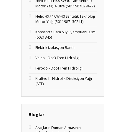
Shell Helix HX8 5W30 Tam Sentetik
Motor Yağı 4 Litre (5011987029477)
Helix HX7 10W-40 Sentetik Teknoloji
Motor Yağı (5011987130241)
Konsantre Cam Suyu Şampuanı 32ml
(6021345)
Elektrik İzolasyon Bandı
Valeo - Dot3 Fren Hidroliği
Ferodo - Dot4 Fren Hidroliği
Kraftvoll - Hidrolik Direksiyon Yağı
(ATF)
Bloglar
Araçların Duman Atmasının